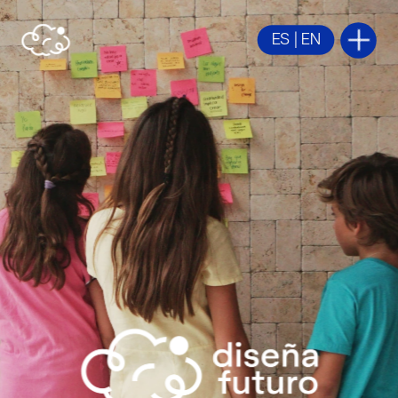
ES
 | 
EN