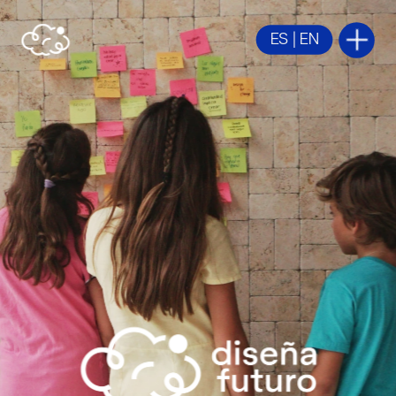
ES
 | 
EN