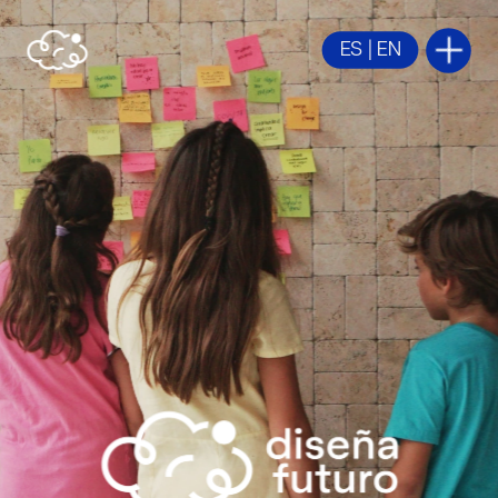
ES
 | 
EN